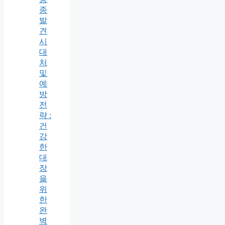
종
발
견
시
대
처
및
예
방
전
략 :
건
강
한
대
장
을
위
한
완
벽