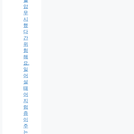
혈
압
무
시
했
다
간
위
험
해
요.
일
어
설
때
어
지
럼
증
이
주
는