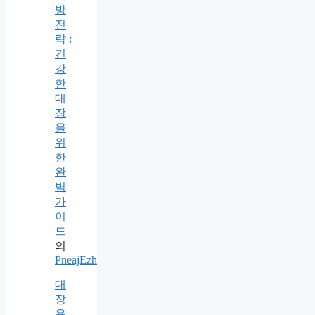
방
전
략 :
건
강
한
대
장
을
위
한
완
벽
가
이
드
의
PneajEzh
대
장
용