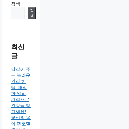
검색
검
색
최신
글
달걀이 주
는 놀라운
건강 혜
택: 매일
한 알의
기적으로
건강을 챙
기세요!
당신의 몸
이 환호할