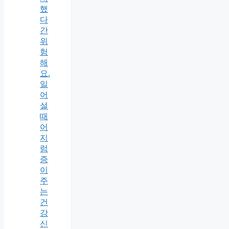
했
다
간
위
험
해
요.
일
어
설
때
어
지
럼
증
이
주
는
건
강
신