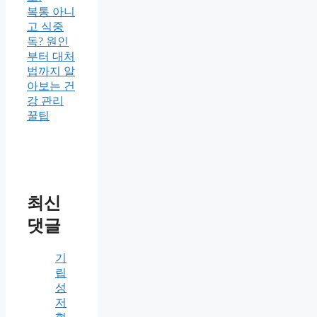
복통 아니
고 식중
독? 원인
부터 대처
법까지 알
아보는 건
강 관리
꿀팁
최신
댓글
기
립
성
저