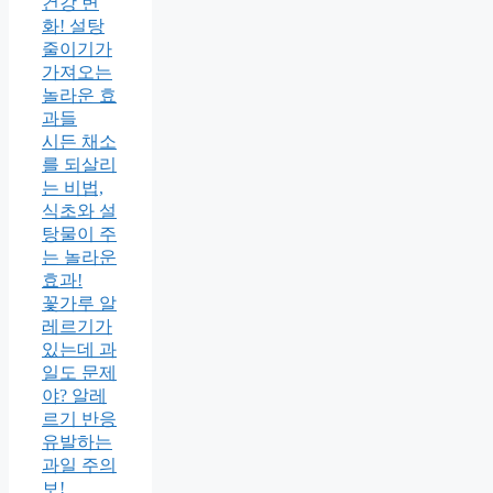
건강 변
화! 설탕
줄이기가
가져오는
놀라운 효
과들
시든 채소
를 되살리
는 비법,
식초와 설
탕물이 주
는 놀라운
효과!
꽃가루 알
레르기가
있는데 과
일도 문제
야? 알레
르기 반응
유발하는
과일 주의
보!