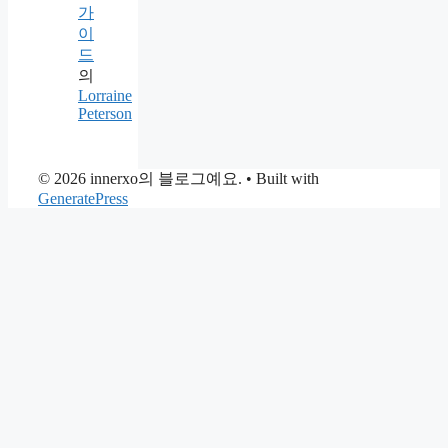
가
이
드
의
Lorraine
Peterson
© 2026 innerxo의 블로그예요.
• Built with
GeneratePress