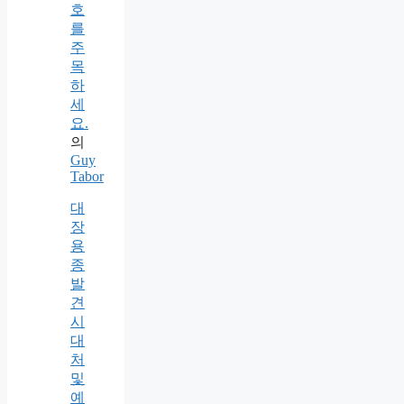
호
를
주
목
하
세
요.
의
Guy
Tabor
대
장
용
종
발
견
시
대
처
및
예