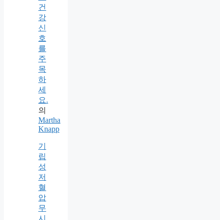
건
강
신
호
를
주
목
하
세
요.
의
Martha
Knapp
기
립
성
저
혈
압
무
시