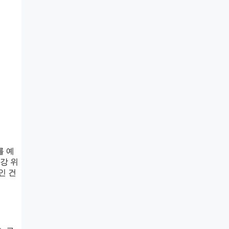
를 예
강 위
인 건