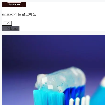
Skip
to
content
innerxo의 블로그예요.
Menu
Menu