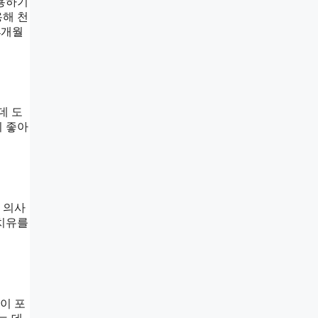
사용하기
용해 천
4개월
데 도
이 좋아
 의사
 치유를
이 포