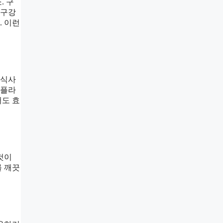
. 구
 구강
. 이런
 식사
 플라
서도 효
것이
를 깨끗