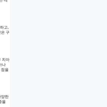
는 데
하고,
것은 구
우 치아
아나
 점을
다양한
증을