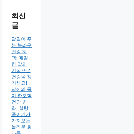
최신
글
달걀이 주
는 놀라운
건강 혜
택: 매일
한 알의
기적으로
건강을 챙
기세요!
당신의 몸
이 환호할
건강 변
화! 설탕
줄이기가
가져오는
놀라운 효
과들