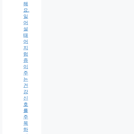
해
요.
일
어
설
때
어
지
럼
증
이
주
는
건
강
신
호
를
주
목
하