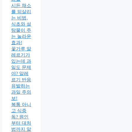
시든 채소
를 되살리
는 비법,
식초와 설
탕물이 주
는 놀라운
효과!
꽃가루 알
레르기가
있는데 과
일도 문제
야? 알레
르기 반응
유발하는
과일 주의
보!
복통 아니
고 식중
독? 원인
부터 대처
법까지 알