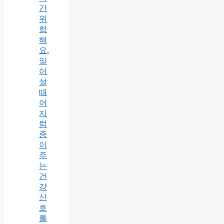
간
위
험
해
요.
일
어
설
때
어
지
럼
증
이
주
는
건
강
신
호
를