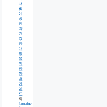
처
및
예
방
전
략 :
건
강
한
대
장
을
위
한
완
벽
가
이
드
의
Lorraine