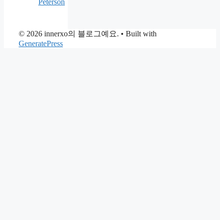
Peterson
© 2026 innerxo의 블로그예요.
• Built with
GeneratePress