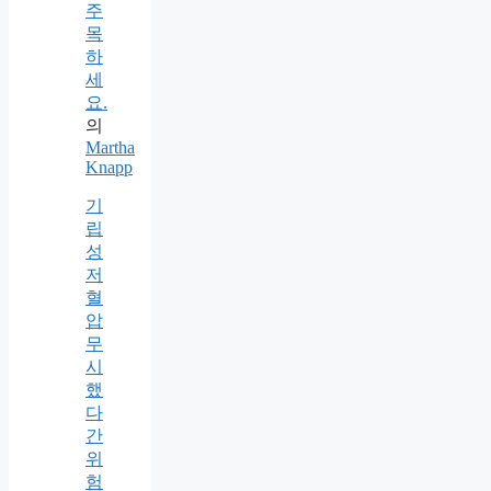
주
목
하
세
요.
의
Martha
Knapp
기
립
성
저
혈
압
무
시
했
다
간
위
험