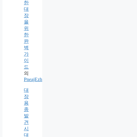
한
대
장
을
위
한
완
벽
가
이
드
의
PneajEzh
대
장
용
종
발
견
시
대