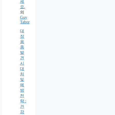
세
요.
의
Guy
Tabor
대
장
용
종
발
견
시
대
처
및
예
방
전
략 :
건
강