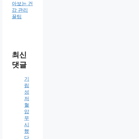
아보는 건
강 관리
꿀팁
최신
댓글
기
립
성
저
혈
압
무
시
했
다